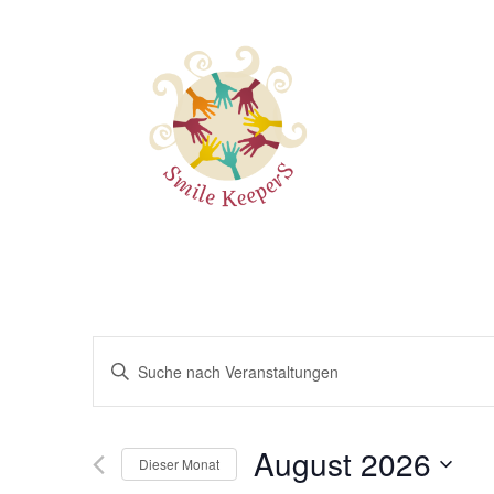
Veranstaltungen
Bitte
Suche
Schlüsselwort
und
eingeben.
Ansichten,
August 2026
Suche
Dieser Monat
Navigation
nach